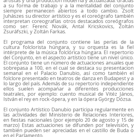
artistas y una producción moderna y actualizada. Gracias
a su forma de trabajo y a la mentalidad del conjunto
siempre permanecen abiertos a todo cambio. Zsolt
Juhászes su director artístico y es el coreógrafo también
interpretan coreografías otros destacados coreógrafos
como ser: Ferenc Novák, Antal Kricskovics, Zoltán
Zsuráfszki, y Zoltán Farkas.
El programa del conjunto contiene las perlas de la
cultura folclorista húngara, y su orquesta es la fiel
intérprete de la música folclórica húngara. El repertorio
del Conjunto, en el aspecto artístico tiene un nivel único.
El conjunto tiene un número de actuaciones anuales que
sobrepasa a 100, en el cual se destaca su presentacion
semanal en el Palacio Danubio, así como también el
folclore presentado en teatros de danza en Budapest y a
lo largo del país. Además de su repertorio independiente
ellos suelen acompańar a diferentes producciones
teatrales, por ejemplo: cuento musical de Vitéz János,
István el rey en rock-ópera, y en la ópera György Dózsa.
El conjunto Artístico Danubio participa regularmente en
las actividades del Ministerio de Relaciones Interiores,
en fiestas nacionales (por ejemplo 20 de agosto y 15 de
marzo) Estas actuaciones se difunden por televisión, y
también pueden ser apreciadas en el castillo de Buda o
en el Parlamento.